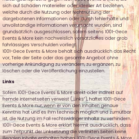
sich auf Schäden materieller oder ideeller Art beziehen,
welche durch die Nutzung oder Nichtnutzung der
dargebotenen Informationen oder durch fehlerhafte und
unvollständige Informationen verursacht wurden, sind
grundsätzlich ausgeschlossen, sofern seitens 1001-Gece
Events & More kein nachweislich vorsätzliches oder grob
fahrlässiges Verschulden vorliegt.
1001-Gece Events & More behält sich ausdrücklich das Recht
vor, Teile der Seite oder das gesamte Angebot ohne
vorherige Ankündigung zu verändern, zu ergänzen, zu
löschen oder die Veröffentlichung einzustellen.
Links
Sofern 1001-Gece Events & More direkt oder indirekt auf
fremde Internetseiten verweist („Links”), haftet 1001-Gece
Events & More nur, wenn er von den Inhalten genaue
Kenntnis hat und es ihm technisch möglich und zumutbar
ist, die Nutzung im Fall rechtswidriger Inhalte zu verhindern.
1001-Gece Events & More erklärt hiermit ausdrücklich, dass
zum Zeitpunkt der Linksetzung die verlinkten Seiten keine
illegalen Inhalte enthalten haben. 1001-Gece Events & More