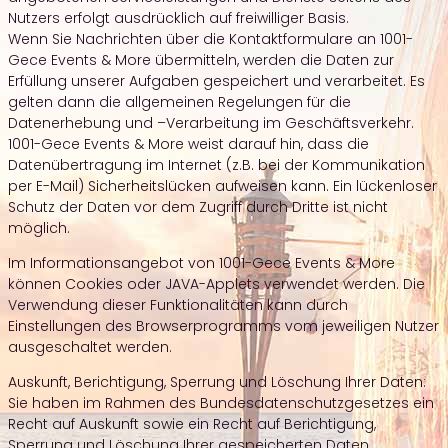
Nutzers erfolgt ausdrücklich auf freiwilliger Basis.
Wenn Sie Nachrichten über die Kontaktformulare an 1001-
Gece Events & More übermitteln, werden die Daten zur
Erfüllung unserer Aufgaben gespeichert und verarbeitet. Es
gelten dann die allgemeinen Regelungen für die
Datenerhebung und –Verarbeitung im Geschäftsverkehr.
1001-Gece Events & More weist darauf hin, dass die
Datenübertragung im Internet (z.B. bei der Kommunikation
per E-Mail) Sicherheitslücken aufweisen kann. Ein lückenloser
Schutz der Daten vor dem Zugriff durch Dritte ist nicht
möglich.
Im Informationsangebot von 1001-Gece Events & More
können Cookies oder JAVA-Applets verwendet werden. Die
Verwendung dieser Funktionalitäten kann durch
Einstellungen des Browserprogramms vom jeweiligen Nutzer
ausgeschaltet werden.
Auskunft, Berichtigung, Sperrung und Löschung Ihrer Daten:
Sie haben im Rahmen des Bundesdatenschutzgesetzes ein
Recht auf Auskunft sowie ein Recht auf Berichtigung,
Sperrung und Löschung Ihrer gespeicherten Daten.